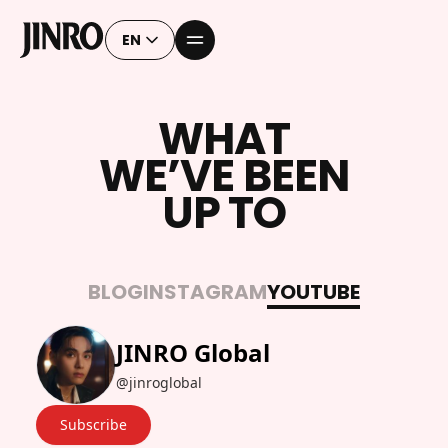
EN
W
H
A
T
W
E
’
V
E
B
E
E
N
U
P
T
O
BLOG
INSTAGRAM
YOUTUBE