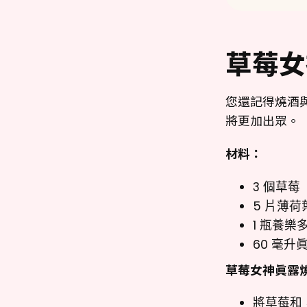
草莓女
您還記得燒酒
將更加出眾。
材料：
3 個草莓
5 片薄
1 瓶養樂
60 毫升
草莓女神眞露
將草莓和