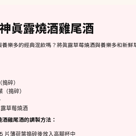
神眞露燒酒雞尾酒
與養樂多的經典混飲嗎？將眞露草莓燒酒與養樂多和新鮮
（搗碎）
荷葉（搗碎）
多
眞露草莓燒酒
燒酒雞尾酒的調製方法：
 5 片薄荷葉搗碎後放入高腳杯中