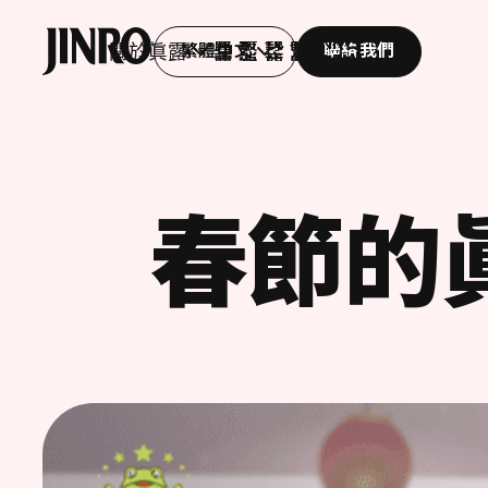
眞
最
尋
我
露
新
找
的
JINRO
關於眞露
繁體中文
聯絡我們
商
消
商
眞
AGENT
品
息
店
露
春節的