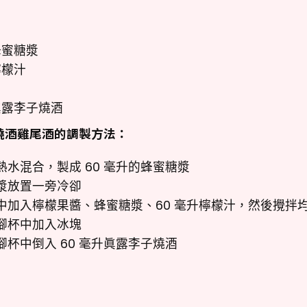
蜂蜜糖漿
檸檬汁
眞露李子燒酒
燒酒雞尾酒的調製方法：
熱水混合，製成 60 毫升的蜂蜜糖漿
漿放置一旁冷卻
中加入檸檬果醬、蜂蜜糖漿、60 毫升檸檬汁，然後攪拌
腳杯中加入冰塊
腳杯中倒入 60 毫升眞露李子燒酒