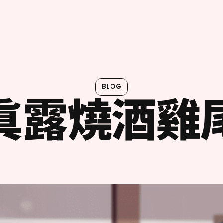
BLOG
眞露燒酒雞