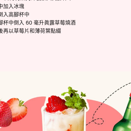
中加入冰塊
倒入高腳杯中
腳杯中倒入 60 毫升眞露草莓燒酒
後再以草莓片和薄荷葉點綴