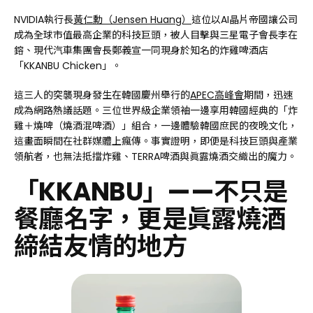
NVIDIA執行長
黃仁勳（Jensen Huang）
這位以AI晶片帝國讓公司
成為全球市值最高企業的科技巨頭，被人目擊與三星電子會長李在
鎔、現代汽車集團會長鄭義宣一同現身於知名的炸雞啤酒店
「KKANBU Chicken」。
這三人的突襲現身發生在韓國慶州舉行的
APEC高峰會
期間，迅速
成為網路熱議話題。三位世界級企業領袖一邊享用韓國經典的「炸
雞＋燒啤（燒酒混啤酒）」組合，一邊體驗韓國庶民的夜晚文化，
這畫面瞬間在社群媒體上瘋傳。事實證明，即便是科技巨頭與產業
領航者，也無法抵擋炸雞、TERRA啤酒與眞露燒酒交織出的魔力。
「KKANBU」——不只是
餐廳名字，更是眞露燒酒
締結友情的地方