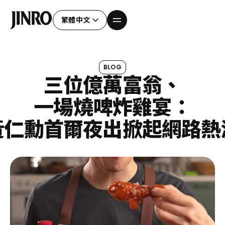
繁體中文
BLOG
三位億萬富翁、
一場燒啤炸雞宴：
黃仁勳首爾夜出掀起網路熱