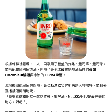
根據韓聯社報導，三人一同享用了豐盛的炸雞、起司條、起司球，
並搭配韓國國民燒酒、同時也是全球最暢銷烈酒品牌的
眞露
Chamisul燒酒
與冰涼的
TERRA啤酒
。
現場被圍觀民眾包圍時，黃仁勳滿臉笑容地向路人打招呼，並對著
直播鏡頭開朗地說：
「我很喜歡和朋友一起吃炸雞、喝啤酒，所以KKANBU是最完美的
地方，對吧？」