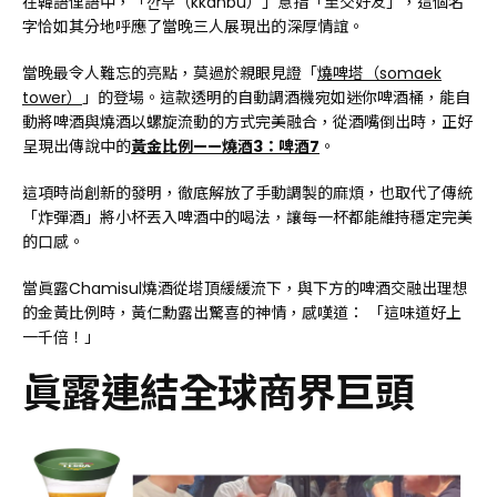
在韓語俚語中，「깐부（kkanbu）」意指「至交好友」，這個名
字恰如其分地呼應了當晚三人展現出的深厚情誼。
當晚最令人難忘的亮點，莫過於親眼見證「
燒啤塔（somaek
tower）
」的登場。這款透明的自動調酒機宛如迷你啤酒桶，能自
動將啤酒與燒酒以螺旋流動的方式完美融合，從酒嘴倒出時，正好
呈現出傳說中的
黃金比例——燒酒3：啤酒7
。
這項時尚創新的發明，徹底解放了手動調製的麻煩，也取代了傳統
「炸彈酒」將小杯丟入啤酒中的喝法，讓每一杯都能維持穩定完美
的口感。
當眞露Chamisul燒酒從塔頂緩緩流下，與下方的啤酒交融出理想
的金黃比例時，黃仁勳露出驚喜的神情，感嘆道： 「這味道好上
一千倍！」
眞露連結全球商界巨頭