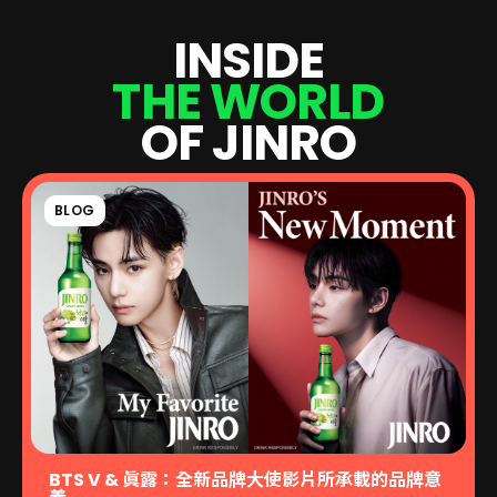
I
N
S
I
D
E
T
H
E
W
O
R
L
D
O
F
J
I
N
R
O
BLOG
BTS V & 眞露：全新品牌大使影片所承載的品牌意