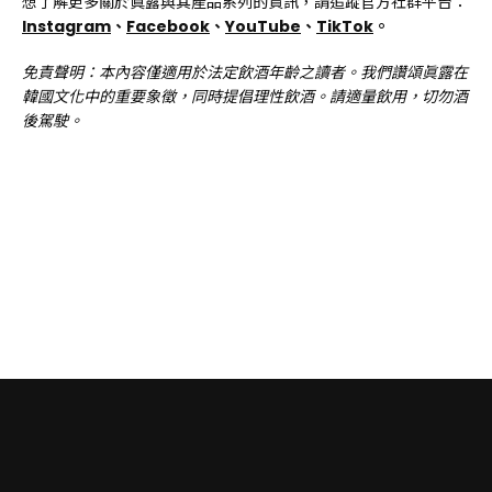
想了解更多關於眞露與其產品系列的資訊，請追蹤官方社群平台：
Instagram
、
Facebook
、
YouTube
、
TikTok
。
免責聲明：本內容僅適用於法定飲酒年齡之讀者。我們讚頌眞露在
韓國文化中的重要象徵，同時提倡理性飲酒。請適量飲用，切勿酒
後駕駛。