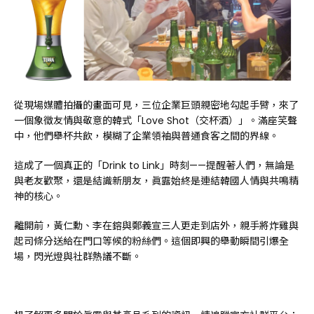
從現場媒體拍攝的畫面可見，三位企業巨頭親密地勾起手臂，來了
一個象徵友情與敬意的韓式「Love Shot（交杯酒）」。滿座笑聲
中，他們舉杯共飲，模糊了企業領袖與普通食客之間的界線。
這成了一個真正的「Drink to Link」時刻——提醒著人們，無論是
與老友歡聚，還是結識新朋友，眞露始終是連結韓國人情與共鳴精
神的核心。
離開前，黃仁勳、李在鎔與鄭義宣三人更走到店外，親手將炸雞與
起司條分送給在門口等候的粉絲們。這個即興的舉動瞬間引爆全
場，閃光燈與社群熱議不斷。