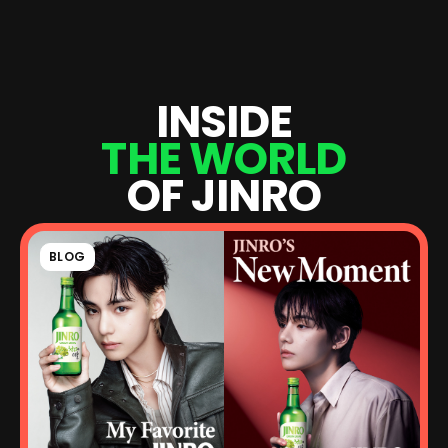
I
N
S
I
D
E
T
H
E
W
O
R
L
D
O
F
J
I
N
R
O
BLOG