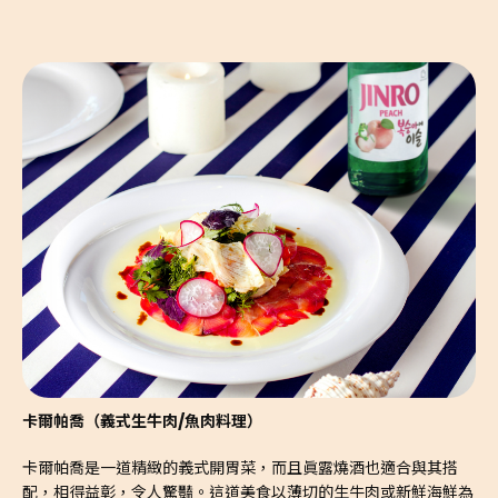
卡爾帕喬（義式生牛肉/魚肉料理）
卡爾帕喬是一道精緻的義式開胃菜，而且眞露燒酒也適合與其搭
配，相得益彰，令人驚豔。這道美食以薄切的生牛肉或新鮮海鮮為