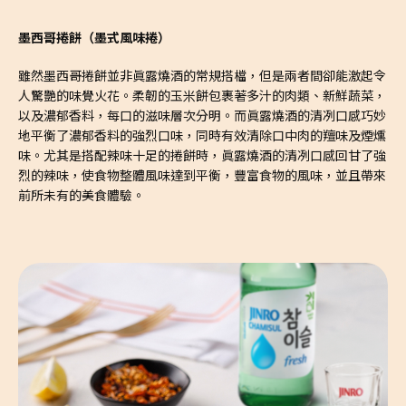
墨西哥捲餅（墨式風味捲）
雖然墨西哥捲餅並非眞露燒酒的常規搭檔，但是兩者間卻能激起令
人驚艷的味覺火花。柔韌的玉米餅包裹著多汁的肉類、新鮮蔬菜，
以及濃郁香料，每口的滋味層次分明。而眞露燒酒的清冽口感巧妙
地平衡了濃郁香料的強烈口味，同時有效清除口中肉的羶味及煙燻
味。尤其是搭配辣味十足的捲餅時，眞露燒酒的清冽口感回甘了強
烈的辣味，使食物整體風味達到平衡，豐富食物的風味，並且帶來
前所未有的美食體驗。