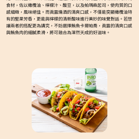
食材，佐以橄欖油、檸檬汁、酸豆，以及帕瑪森起司，使肉質的口
感細緻，風味絕佳。而眞露燒酒的清爽口感，不僅能突顯橄欖油特
有的堅果芳香，更能與檸檬的清新酸味進行美妙的味覺對話。若想
讓兩者的搭配更為講究，不妨選擇鮪魚卡爾帕喬，眞露的清爽口感
與鮪魚肉的細膩柔滑，將可融合為渾然天成的好滋味。