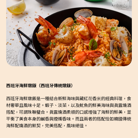
西班牙海鮮燉飯（西班牙傳統燉飯）
西班牙海鮮燉飯是一種結合新鮮海味與藏紅花香米的經典料理，食
材奢華且風味十足。蝦子、淡菜，以及魷魚的鮮美海味與眞露燒酒
搭配，可謂珠聯璧合。眞露燒酒柔順的口感增強了海鮮的鮮美，並
平衡了美食本身的鹹香與煙燻香味。而且兩者的搭配恰如韓國傳統
海鮮配燒酒的默契，完美搭配，風味絕佳。