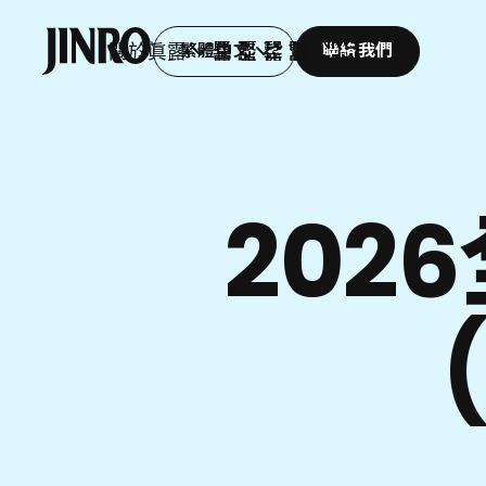
眞
最
尋
我
露
新
找
的
JINRO
關於眞露
繁體中文
聯絡我們
商
消
商
眞
AGENT
品
息
店
露
202