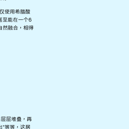
仅使用希腊酸
甚至能在一个6
自然融合，相得
样层层堆叠，再
“等等，这居