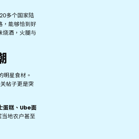
20多个国家陆
格，能够恰到好
味烧酒，火腿与
潮
年的明星食材。
，相关帖子更是突
士蛋糕、Ube面
宾当地农户甚至