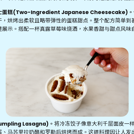
(Two-Ingredient Japanese Cheesecake)。
干，烘烤出柔软且略带弹性的蛋糕甜点。整个配方简单到
整展示。搭配一杯真露草莓味烧酒，水果香甜与甜点风味
pling Lasagna)。
将冷冻饺子像意大利千层面皮一
酱、马苏里拉奶酪和罗勒后烘烤而成。这道料理因让人发出