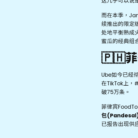
这几乎可以说
而在本季，Ja
续推出的限定
处地平衡熟成
蜜瓜的经典组
🇵🇭
Ube如今已经
在TikTok上
破75万条。
菲律宾Food
包(Pandesa
已报告出现供