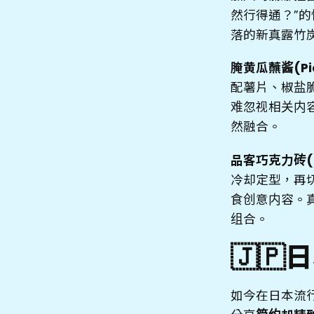
然行得通？”
落的新真露竹炭酒
腌黄瓜蘸酱(Pic
配薯片、椒盐
难忽视相关内
然融合。
品客巧克力砖(Pri
冷却定型，再
食创意内容。
组合。
🇯
如今在日本流