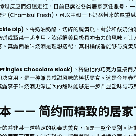
的惊讶反应而迅速走红，目前已席卷各类居家烹饪账号。一
(Chamisul Fresh)，可以中和一下奶酪带来的厚重
kle Dip)。
将奶油奶酪、切碎的腌黄瓜、莳萝和酸奶油
脆饼或蔬菜一起享用。浓郁鲜美且极具冲击力的风味，让
容。真露西柚味烧酒是理想搭配，其柑橘酸香能够与腌黄
ngles Chocolate Block)。
将融化的巧克力直接倒
切块食用，是一种兼具咸甜风味的棒状零食。这是今年春
真露李子味烧酒更深层次的甜味能够进一步凸显盐味与巧
日本 —— 简约而精致的居
行的并非某一道特定的病毒式美食，而是一整个类别。近