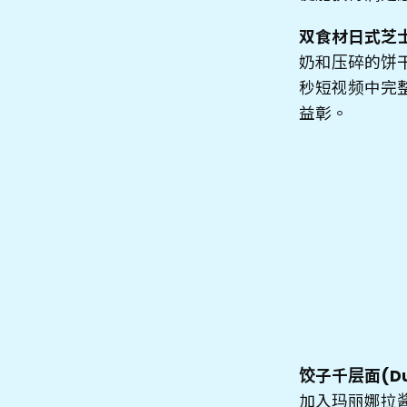
双食材日式芝士蛋糕
奶和压碎的饼
秒短视频中完
益彰。
饺子千层面(Dum
加入玛丽娜拉