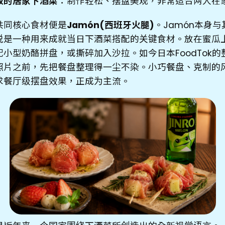
致的居家下酒菜
：制作轻松、摆盘美观，非常适合两人在
共同核心食材便是
Jamón(西班牙火腿)
。Jamón本身
说是一种用来成就当日下酒菜搭配的关键食材。放在蜜瓜
小型奶酪拼盘，或撕碎加入沙拉。如今日本FoodTok的
照片之前，先把餐盘整理得一尘不染。小巧餐盘、克制的
求餐厅级摆盘效果，正成为主流。