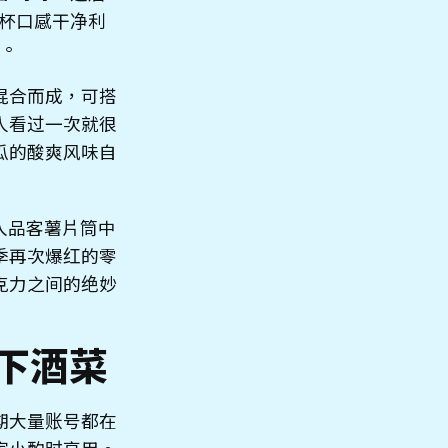
杯口感干净利
感。
混合而成，可搭
人看过一次就很
瓜的酸爽风味自
入品客薯片筒中
季再次爆红的零
克力之间的绝妙
家下酒菜
期大量账号都在