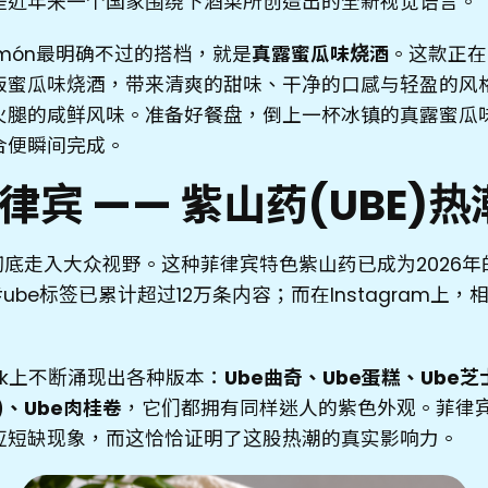
是近年来一个国家围绕下酒菜所创造出的全新视觉语言。
món最明确不过的搭档，就是
真露蜜瓜味烧酒
。这款正在
版蜜瓜味烧酒，带来清爽的甜味、干净的口感与轻盈的风
火腿的咸鲜风味。准备好餐盘，倒上一杯冰镇的真露蜜瓜
合便瞬间完成。
菲律宾 —— 紫山药(UBE)热
彻底走入大众视野。这种菲律宾特色紫山药已成为2026
，#ube标签已累计超过12万条内容；而在Instagram上
Tok上不断涌现出各种版本：
Ube曲奇、Ube蛋糕、Ube芝
l)、Ube肉桂卷
，它们都拥有同样迷人的紫色外观。菲律
应短缺现象，而这恰恰证明了这股热潮的真实影响力。