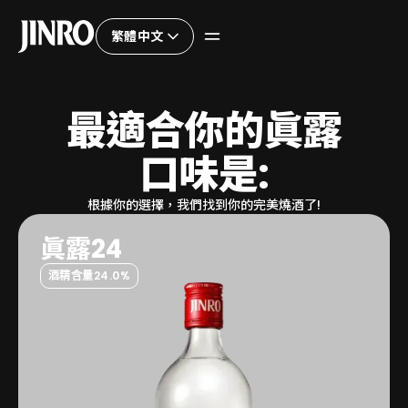
繁體中文
最
適
合
你
的
眞
露
口
味
是
:
根據你的選擇，我們找到你的完美燒酒了!
眞露24
酒精含量
24.0%