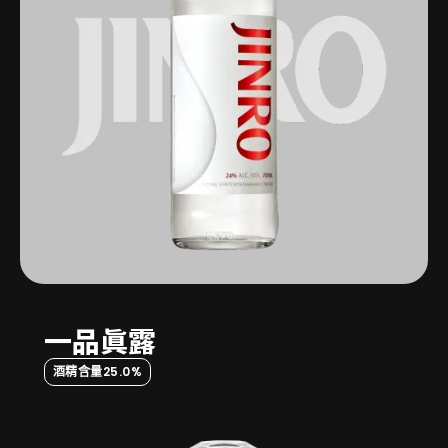
一品眞露
酒精含量
25.0%